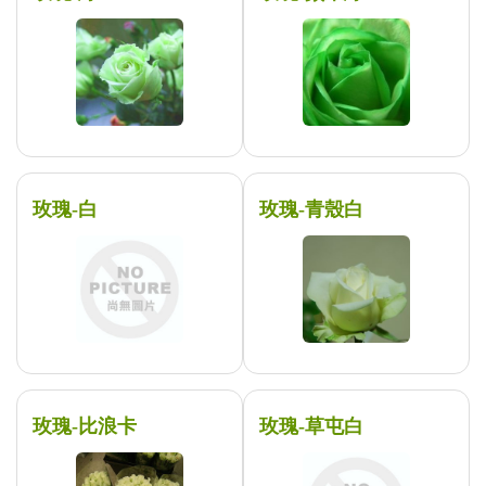
玫瑰-白
玫瑰-青殼白
玫瑰-比浪卡
玫瑰-草屯白