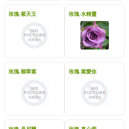
玫瑰-紫天王
玫瑰-水精靈
玫瑰-翡翠紫
玫瑰-紫愛你