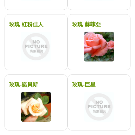
玫瑰-紅粉佳人
玫瑰-蘇菲亞
玫瑰-諾貝斯
玫瑰-巨星