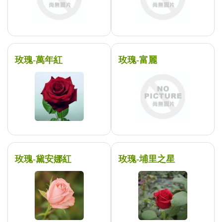
玫瑰-萬年紅
玫瑰-富麗
玫瑰-黛安娜紅
玫瑰-埔里之星