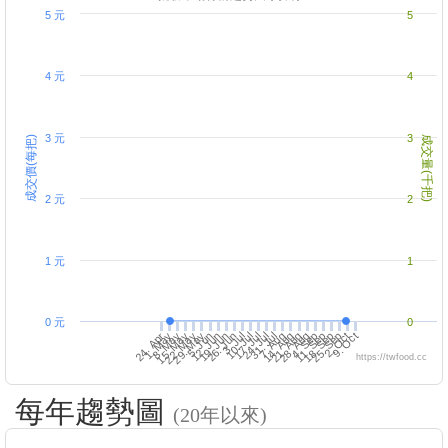
5 元
5
4 元
4
3 元
3
成交價(每把)
成交量(千把)
2 元
2
1 元
1
0 元
0
18. Sep
2. Oct
4. Sep
7. Aug
21. Aug
24. Jul
10. Jul
26. Jun
29. May
12. Jun
15. May
1. May
9. Oct
11. Sep
25. Sep
28. Aug
14. Aug
17. Jul
31. Jul
3. Jul
5. Jun
19. Jun
22. May
8. May
24. Apr
https://twfood.cc
每年趨勢圖
(20年以來)