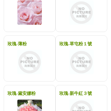
玫瑰-薄粉
玫瑰-草屯粉１號
玫瑰-黛安娜粉
玫瑰-新牛紅３號