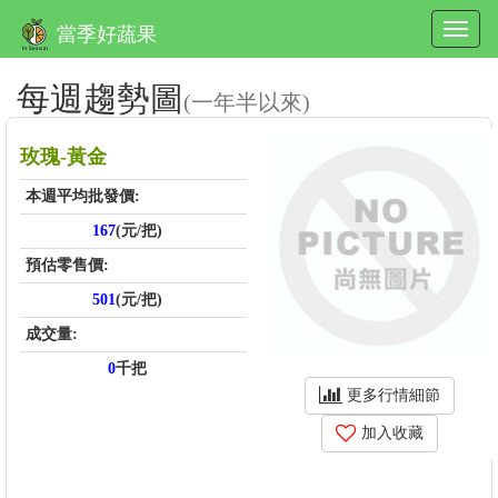
當季好蔬果
每週趨勢圖
(一年半以來)
玫瑰-黃金
本週平均批發價:
167
(元/把)
預估零售價:
501
(元/把)
成交量:
0
千把
更多行情細節
加入收藏
price_score: , kg_score: , total_score: , item_code: FR207