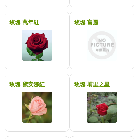
玫瑰-萬年紅
玫瑰-富麗
玫瑰-黛安娜紅
玫瑰-埔里之星