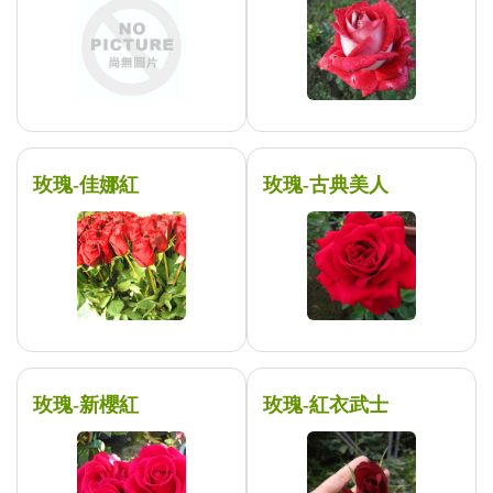
玫瑰-佳娜紅
玫瑰-古典美人
玫瑰-新櫻紅
玫瑰-紅衣武士