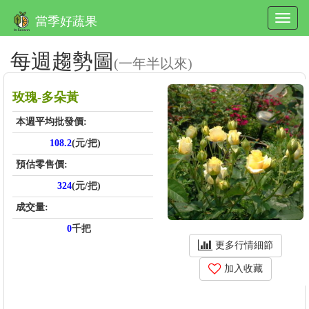
當季好蔬果
每週趨勢圖
(一年半以來)
玫瑰-多朵黃
本週平均批發價:
108.2
(元/把)
預估零售價:
324
(元/把)
成交量:
0
千把
更多行情細節
加入收藏
price_score: , kg_score: , total_score: , item_code: FR930