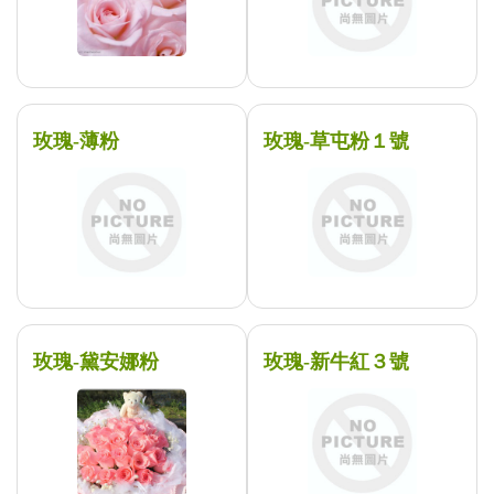
玫瑰-薄粉
玫瑰-草屯粉１號
玫瑰-黛安娜粉
玫瑰-新牛紅３號