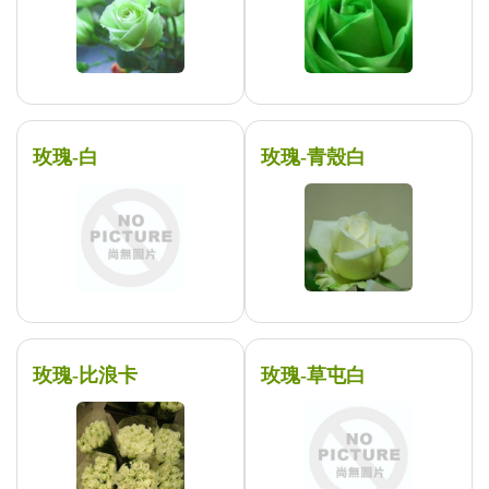
玫瑰-白
玫瑰-青殼白
玫瑰-比浪卡
玫瑰-草屯白