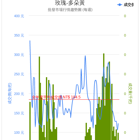
玫瑰-多朵黃
成交價
批發市場行情趨勢圖 (每週)
400 元
0
350 元
0
300 元
0
250 元
0
成交價(每把)
成交量(千把)
200 元
0
全年度平均成交價 NT$ 184.5
150 元
0
100 元
0