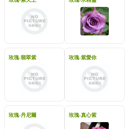
玫瑰-紫天王
玫瑰-水精靈
玫瑰-翡翠紫
玫瑰-紫愛你
玫瑰-丹尼爾
玫瑰-真心紫