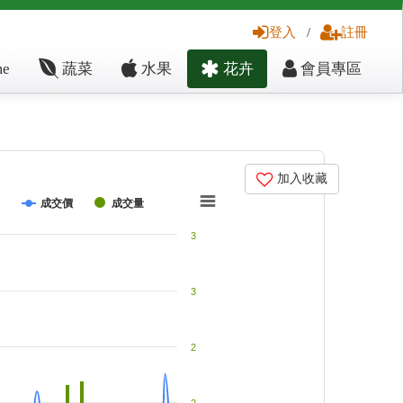
登入
/
註冊
e
蔬菜
水果
花卉
會員專區
加入收藏
成交價
成交量
3
3
2