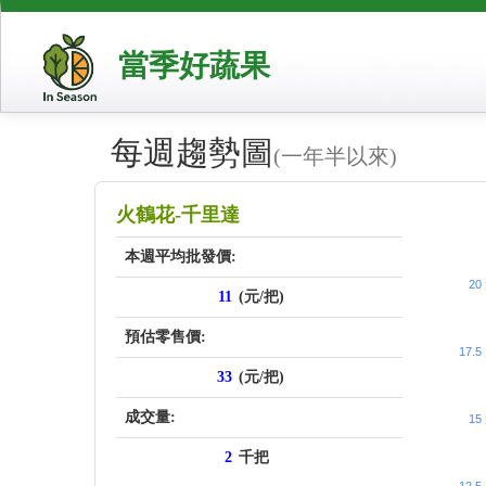
當季好蔬果
每週趨勢圖
(一年半以來)
price_sc
火鶴花-千里達
本週平均批發價:
20
11
(元/把)
預估零售價:
17.5
33
(元/把)
成交量:
15
2
千把