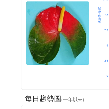
12.5
成交價(每把)
10
7.5
5
2.5
0
每日趨勢圖
(一年以來)