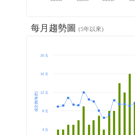
每月趨勢圖
(5年以來)
20 元
16 元
12 元
成交價(每把)
8 元
4 元