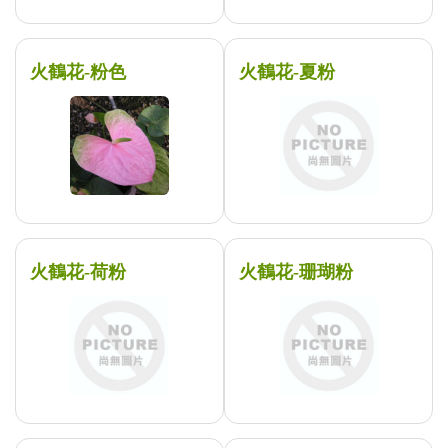
火鶴花-粉色
火鶴花-夏粉
火鶴花-荷粉
火鶴花-珊瑚粉