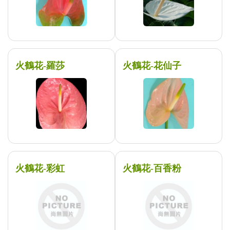
火鶴花-羅莎
火鶴花-花仙子
火鶴花-彩虹
火鶴花-百香粉