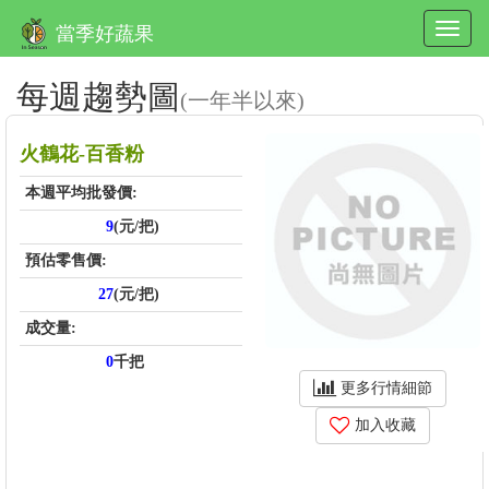
當季好蔬果
每週趨勢圖
(一年半以來)
火鶴花-百香粉
本週平均批發價:
9
(元/把)
預估零售價:
27
(元/把)
成交量:
0
千把
更多行情細節
加入收藏
price_score: , kg_score: , total_score: , item_code: FB418