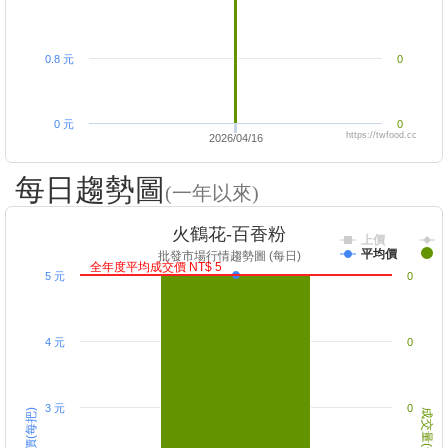
0.8 元
0
0 元
0
https://twfood.cc
2026/04/16
每日趨勢圖
(一年以來)
火鶴花-百香粉
上價
平均價
批發市場行情趨勢圖 (每日)
全年度平均成交價 NT$ 5
5 元
0
4 元
0
3 元
0
成交價(每把)
成交量(千把)