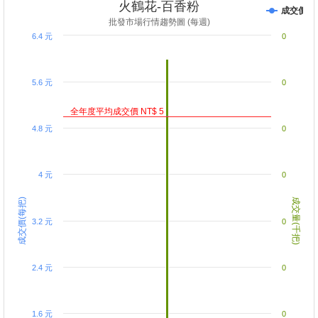
火鶴花-百香粉
成交價
批發市場行情趨勢圖 (每週)
6.4 元
0
5.6 元
0
全年度平均成交價 NT$ 5
4.8 元
0
4 元
0
成交價(每把)
成交量(千把)
3.2 元
0
2.4 元
0
1.6 元
0