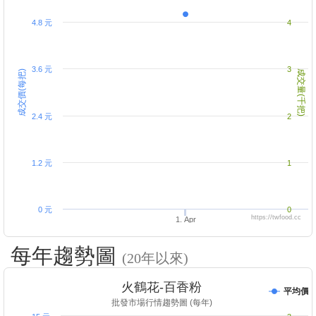
4.8 元
4
3.6 元
3
成交價(每把)
成交量(千把)
2.4 元
2
1.2 元
1
0 元
0
https://twfood.cc
1. Apr
每年趨勢圖
(20年以來)
火鶴花-百香粉
平均價
批發市場行情趨勢圖 (每年)