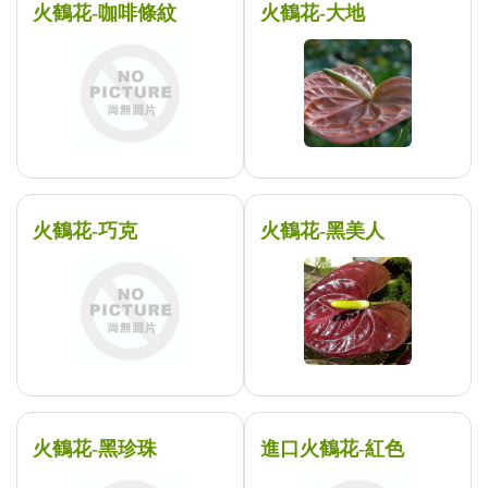
火鶴花-咖啡條紋
火鶴花-大地
火鶴花-巧克
火鶴花-黑美人
火鶴花-黑珍珠
進口火鶴花-紅色