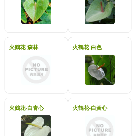
火鶴花-森林
火鶴花-白色
火鶴花-白青心
火鶴花-白黃心