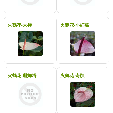
火鶴花-太極
火鶴花-小紅莓
火鶴花-珊娜塔
火鶴花-奇蹟