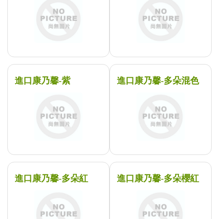
進口康乃馨-紫
進口康乃馨-多朵混色
進口康乃馨-多朵紅
進口康乃馨-多朵櫻紅