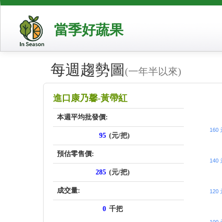
當季好蔬果
每週趨勢圖
(一年半以來)
price_sc
進口康乃馨-黃帶紅
本週平均批發價:
160
95
(元/把)
預估零售價:
140
285
(元/把)
成交量:
120
0
千把