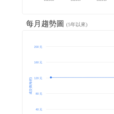
每月趨勢圖
(5年以來)
200 元
160 元
120 元
成交價(每把)
80 元
40 元