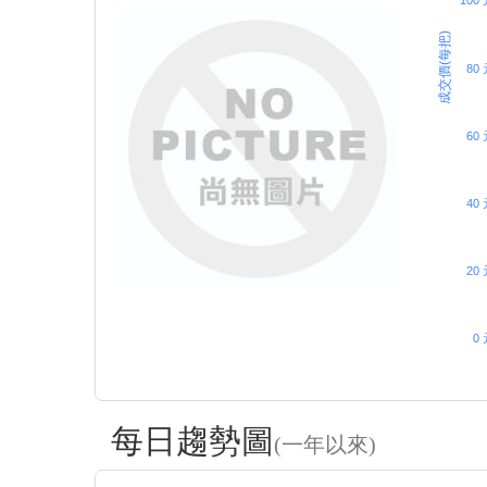
100
成交價(每把)
80 
60 
40 
20 
0 
每日趨勢圖
(一年以來)