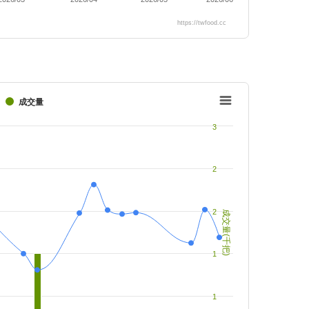
https://twfood.cc
成交量
3
2
2
成交量(千把)
1
1