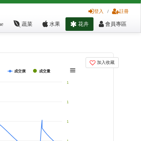
登入
/
註冊
e
蔬菜
水果
花卉
會員專區
加入收藏
成交價
成交量
1
1
1