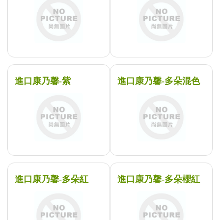
進口康乃馨-紫
進口康乃馨-多朵混色
進口康乃馨-多朵紅
進口康乃馨-多朵櫻紅