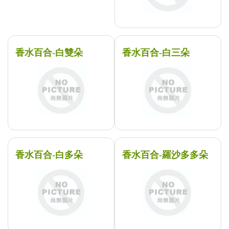
香水百合-白雙朵
香水百合-白三朵
香水百合-白多朵
香水百合-羅沙多多朵