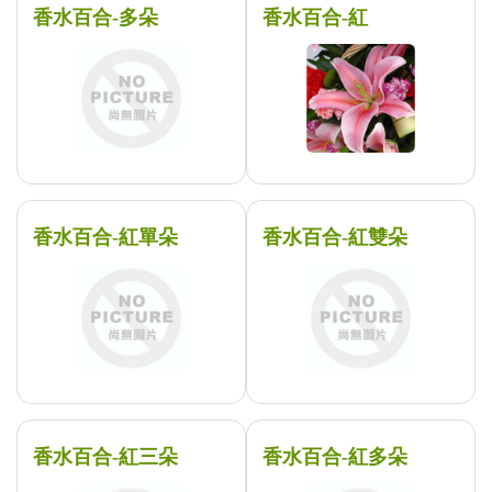
香水百合-多朵
香水百合-紅
香水百合-紅單朵
香水百合-紅雙朵
香水百合-紅三朵
香水百合-紅多朵