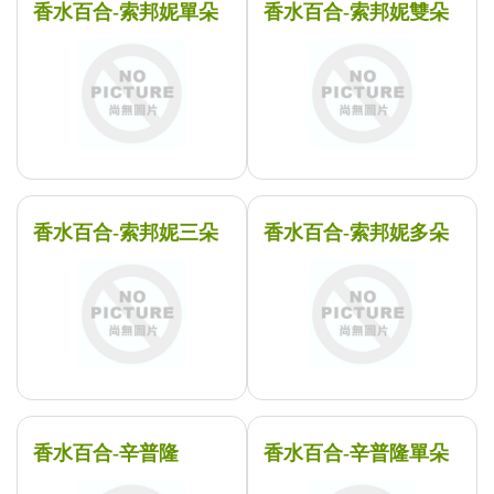
香水百合-索邦妮單朵
香水百合-索邦妮雙朵
香水百合-索邦妮三朵
香水百合-索邦妮多朵
香水百合-辛普隆
香水百合-辛普隆單朵