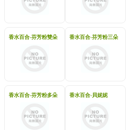
香水百合-芬芳粉雙朵
香水百合-芬芳粉三朵
香水百合-芬芳粉多朵
香水百合-貝妮妮