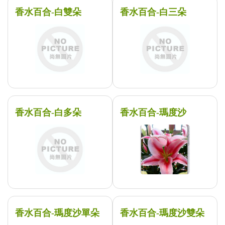
香水百合-白雙朵
香水百合-白三朵
香水百合-白多朵
香水百合-瑪度沙
香水百合-瑪度沙單朵
香水百合-瑪度沙雙朵