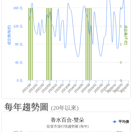
160 元
1
120 元
1
成交價(每把)
成交量(千把)
80 元
1
40 元
0
0 元
0
2023/05
2026/01
2022/05
2025/01
2026/09
2025/09
2024/09
2024/01
2023/01
2022/01
2023/09
2026/05
2022/09
2025/05
2021/09
2024/05
https://twfood.cc
每年趨勢圖
(20年以來)
香水百合-雙朵
平均價
批發市場行情趨勢圖 (每年)