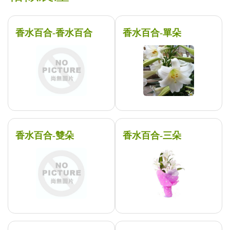
香水百合-香水百合
香水百合-單朵
香水百合-雙朵
香水百合-三朵