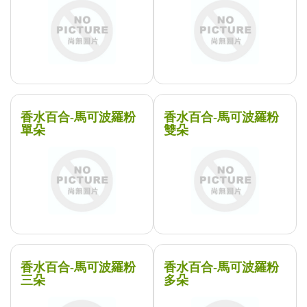
香水百合-馬可波羅粉
香水百合-馬可波羅粉
單朵
雙朵
香水百合-馬可波羅粉
香水百合-馬可波羅粉
三朵
多朵