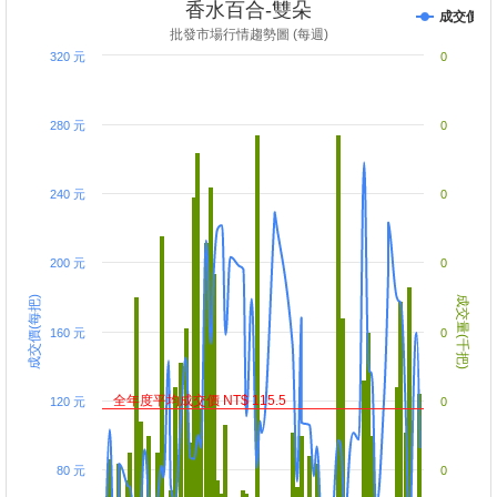
香水百合-雙朵
成交價
批發市場行情趨勢圖 (每週)
320 元
0
280 元
0
240 元
0
200 元
0
成交價(每把)
成交量(千把)
160 元
0
全年度平均成交價 NT$ 115.5
120 元
0
80 元
0