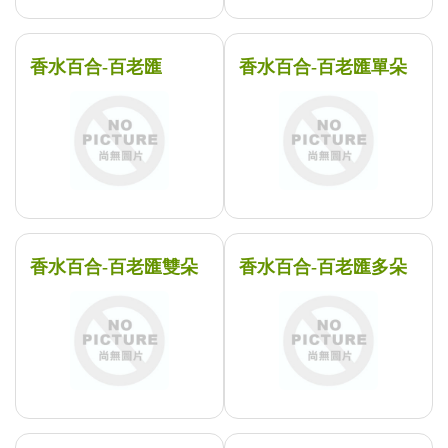
香水百合-百老匯
香水百合-百老匯單朵
香水百合-百老匯雙朵
香水百合-百老匯多朵