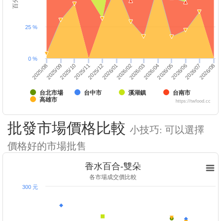
25 %
0 %
2025/10
2026/01
2026/04
2025/12
2026/03
2026/06
2026/05
2026/08
2025/09
2026/07
2025/08
2025/11
2026/02
台北市場
台中市
溪湖鎮
台南市
高雄市
https://twfood.cc
批發市場價格比較
小技巧: 可以選擇
價格好的市場批售
香水百合-雙朵
各市場成交價比較
300 元