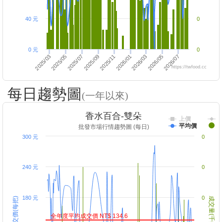
40 元
0
0 元
0
2026/01
2025/05
2026/05
2025/11
2025/03
2026/03
2025/09
2025/07
2026/07
https://twfood.cc
每日趨勢圖
(一年以來)
香水百合-雙朵
上價
平均價
批發市場行情趨勢圖 (每日)
300 元
0
240 元
0
180 元
0
成交價(每把)
成交量(千把)
全年度平均成交價 NT$ 134.6