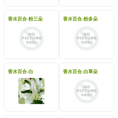
香水百合-粉三朵
香水百合-粉多朵
香水百合-白
香水百合-白單朵