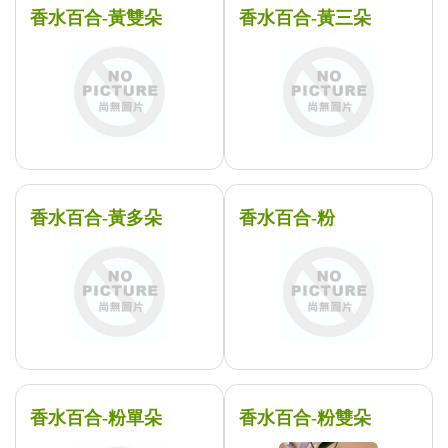
香水百合-黃雙朵
香水百合-黃三朵
香水百合-黃多朵
香水百合-粉
香水百合-粉單朵
香水百合-粉雙朵