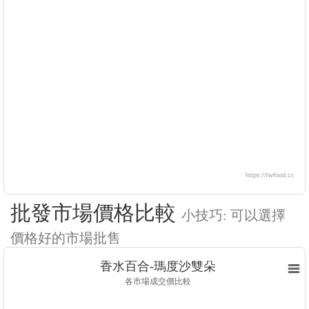
https://twfood.cc
批發市場價格比較
小技巧: 可以選擇
價格好的市場批售
香水百合-瑪度沙雙朵
各市場成交價比較