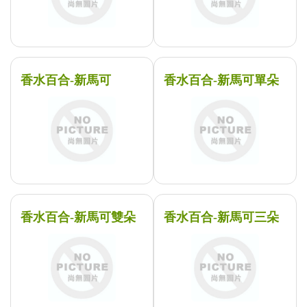
香水百合-新馬可
香水百合-新馬可單朵
香水百合-新馬可雙朵
香水百合-新馬可三朵