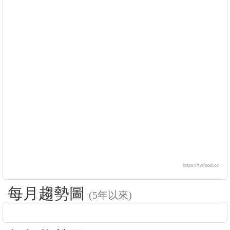
https://twfood.cc
每月趨勢圖
(5年以來)