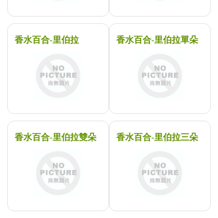
香水百合-里伯拉
香水百合-里伯拉單朵
香水百合-里伯拉雙朵
香水百合-里伯拉三朵