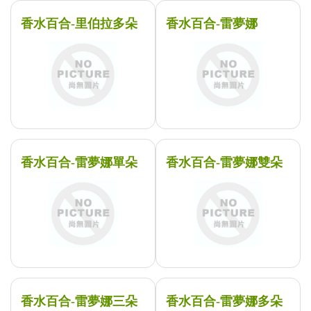
香水百合-里伯拉多朵
香水百合-雷夢娜
香水百合-雷夢娜單朵
香水百合-雷夢娜雙朵
香水百合-雷夢娜三朵
香水百合-雷夢娜多朵