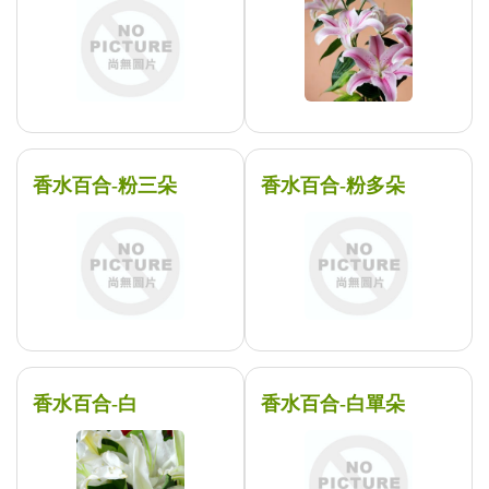
香水百合-粉三朵
香水百合-粉多朵
香水百合-白
香水百合-白單朵