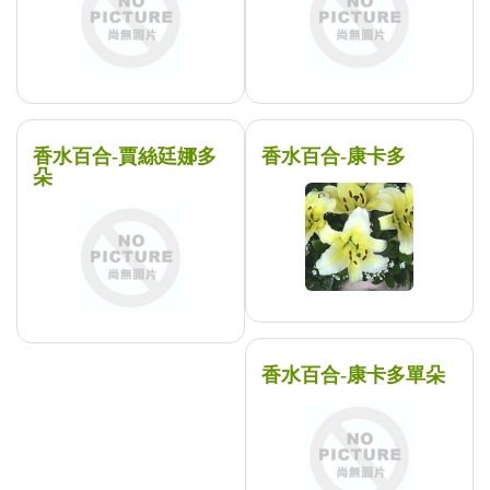
香水百合-賈絲廷娜多
香水百合-康卡多
朵
香水百合-康卡多單朵