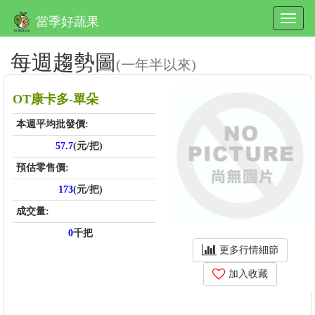
當季好蔬果
每週趨勢圖
(一年半以來)
OT康卡多-單朵
本週平均批發價:
57.7
(元/把)
預估零售價:
173
(元/把)
成交量:
0
千把
更多行情細節
加入收藏
price_score: , kg_score: , total_score: , item_code: FS601