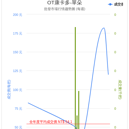
OT康卡多-單朵
成交價
批發市場行情趨勢圖 (每週)
200 元
0
175 元
0
150 元
0
125 元
0
成交價(每把)
成交量(千把)
100 元
0
75 元
0
全年度平均成交價 NT$ 54.1
50 元
0