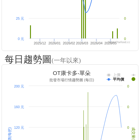
25 元
0
0 元
0
https://twfood.cc
2025/12
2026/01
2026/02
2026/03
2026/04
2026/05
每日趨勢圖
(一年以來)
OT康卡多-單朵
上價
平均價
批發市場行情趨勢圖 (每日)
200 元
0
160 元
0
120 元
0
成交價(每把)
成交量(千把)