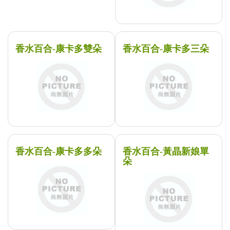
香水百合-康卡多雙朵
香水百合-康卡多三朵
香水百合-康卡多多朵
香水百合-黃晶新娘單
朵