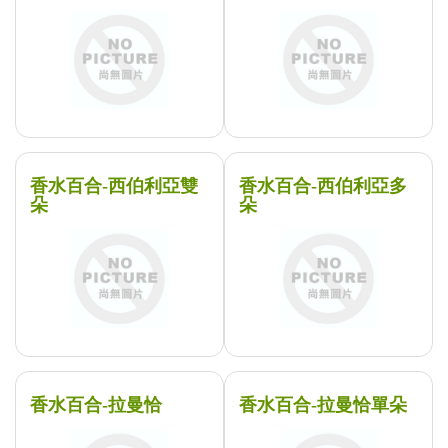
香水百合-西伯利亞雙
香水百合-西伯利亞多
朵
朵
香水百合-拉曼恰
香水百合-拉曼恰單朵