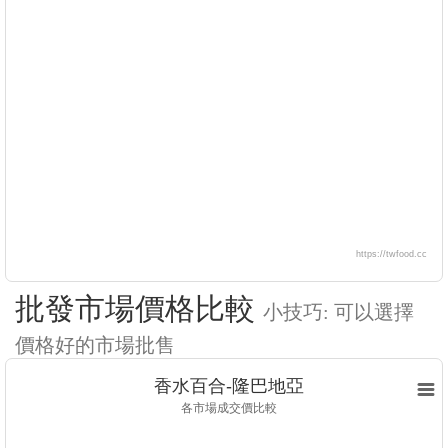
https://twfood.cc
批發市場價格比較
小技巧: 可以選擇
價格好的市場批售
香水百合-隆巴地亞
各市場成交價比較