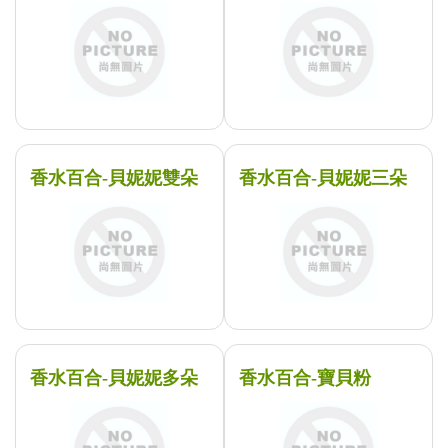
香水百合-貝妮妮雙朵
香水百合-貝妮妮三朵
香水百合-貝妮妮多朵
香水百合-寶貝粉