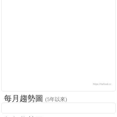
https://twfood.cc
每月趨勢圖
(5年以來)