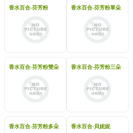
香水百合-芬芳粉
香水百合-芬芳粉單朵
香水百合-芬芳粉雙朵
香水百合-芬芳粉三朵
香水百合-芬芳粉多朵
香水百合-貝妮妮