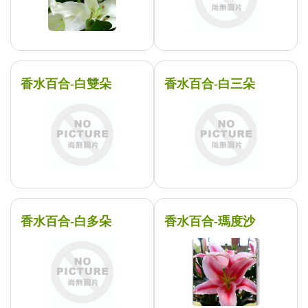
香水百合-白雙朵
香水百合-白三朵
香水百合-白多朵
香水百合-瑪度沙