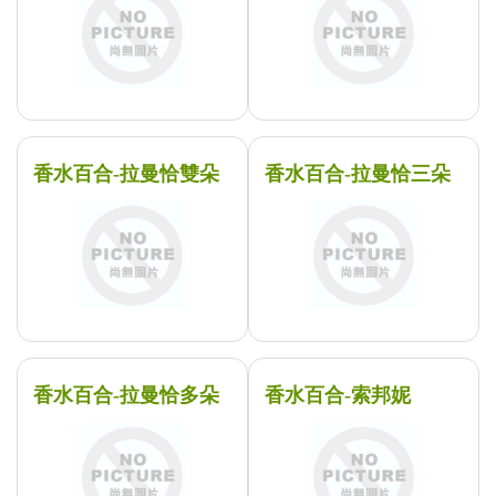
香水百合-拉曼恰雙朵
香水百合-拉曼恰三朵
香水百合-拉曼恰多朵
香水百合-索邦妮