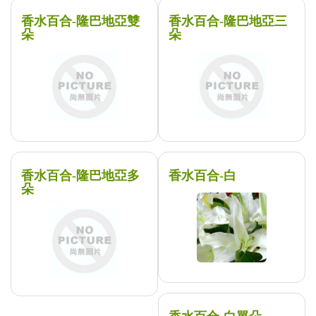
香水百合-隆巴地亞雙
香水百合-隆巴地亞三
朵
朵
香水百合-隆巴地亞多
香水百合-白
朵