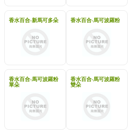
香水百合-新馬可多朵
香水百合-馬可波羅粉
香水百合-馬可波羅粉
香水百合-馬可波羅粉
單朵
雙朵