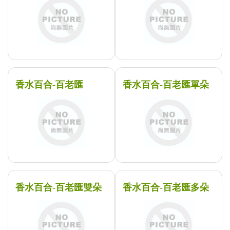
香水百合-百老匯
香水百合-百老匯單朵
香水百合-百老匯雙朵
香水百合-百老匯多朵