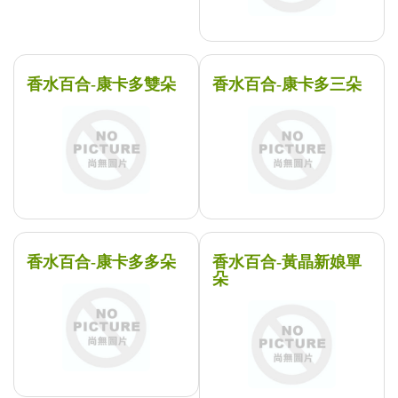
香水百合-康卡多雙朵
香水百合-康卡多三朵
香水百合-康卡多多朵
香水百合-黃晶新娘單
朵