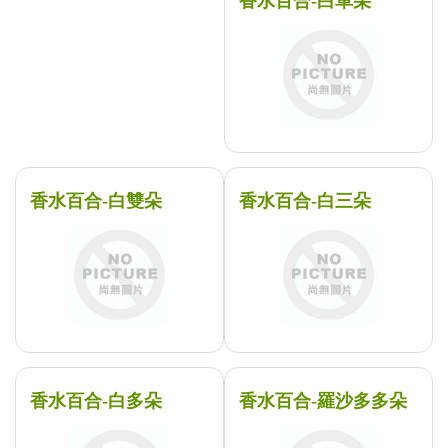
香水百合-白單朵
香水百合-白雙朵
香水百合-白三朵
香水百合-白多朵
香水百合-羅沙多多朵