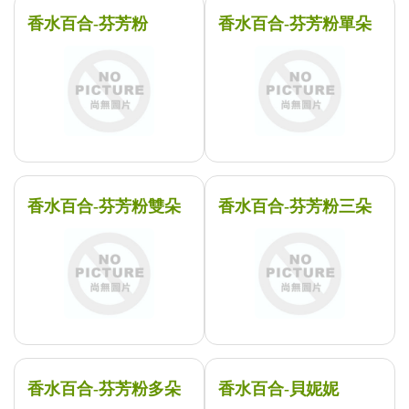
香水百合-芬芳粉
香水百合-芬芳粉單朵
香水百合-芬芳粉雙朵
香水百合-芬芳粉三朵
香水百合-芬芳粉多朵
香水百合-貝妮妮