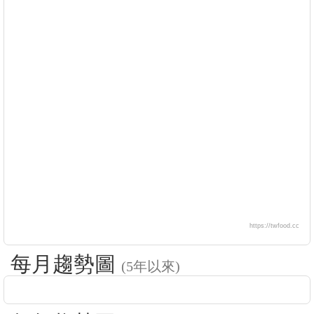
https://twfood.cc
每月趨勢圖
(5年以來)