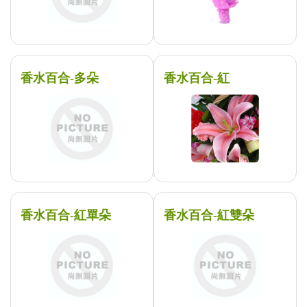
香水百合-多朵
香水百合-紅
香水百合-紅單朵
香水百合-紅雙朵