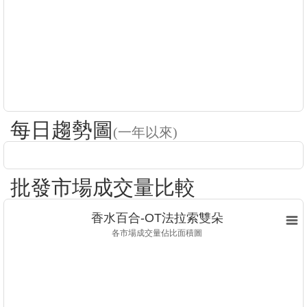
每日趨勢圖
(一年以來)
批發市場成交量比較
香水百合-OT法拉索雙朵
各市場成交量佔比面積圖