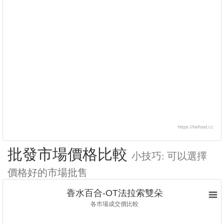
https://twfood.cc
批發市場價格比較
小技巧: 可以選擇
價格好的市場批售
香水百合-OT法拉索雙朵
各市場成交價比較