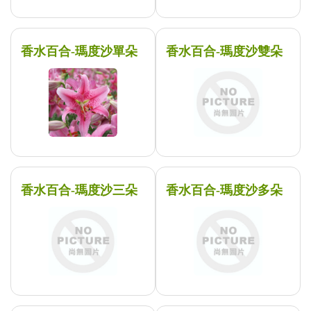
香水百合-瑪度沙單朵
香水百合-瑪度沙雙朵
香水百合-瑪度沙三朵
香水百合-瑪度沙多朵