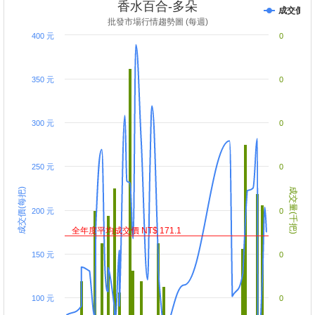
香水百合-多朵
成交價
批發市場行情趨勢圖 (每週)
400 元
0
350 元
0
300 元
0
250 元
0
成交價(每把)
成交量(千把)
200 元
0
全年度平均成交價 NT$ 171.1
150 元
0
100 元
0