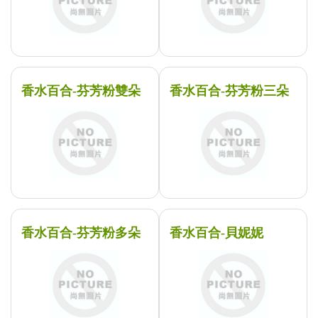
香水百合-芬芳粉雙朵
香水百合-芬芳粉三朵
香水百合-芬芳粉多朵
香水百合-貝妮妮