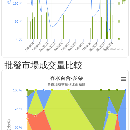
160 元
0
80 元
0
0 元
0
2026/04
2026/05
2026/06
2026/07
2026/08
2025/09
2025/10
2025/11
2025/12
2026/01
2026/02
2026/03
https://twfood.cc
批發市場成交量比較
香水百合-多朵
各市場成交量佔比面積圖
100 %
75 %
百分比(%)
50 %