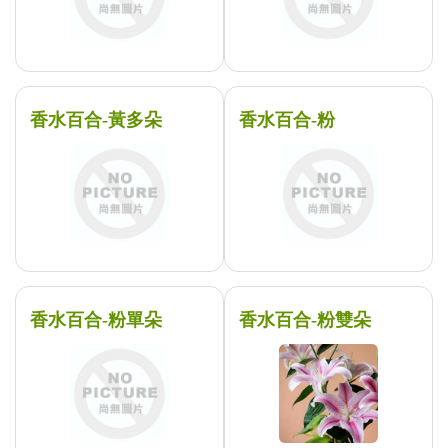
香水百合-黃多朵
香水百合-粉
香水百合-粉單朵
香水百合-粉雙朵