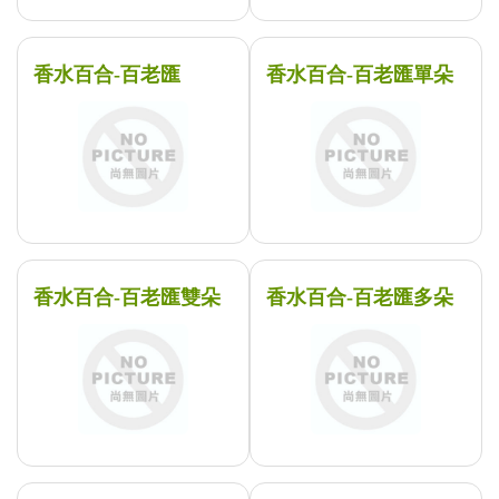
香水百合-百老匯
香水百合-百老匯單朵
香水百合-百老匯雙朵
香水百合-百老匯多朵