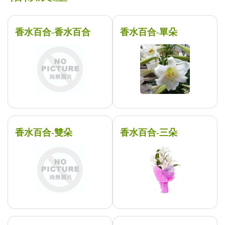
香水百合-香水百合
香水百合-單朵
香水百合-雙朵
香水百合-三朵