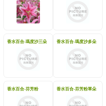
香水百合-瑪度沙三朵
香水百合-瑪度沙多朵
香水百合-芬芳粉
香水百合-芬芳粉單朵