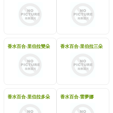
香水百合-里伯拉雙朵
香水百合-里伯拉三朵
香水百合-里伯拉多朵
香水百合-雷夢娜