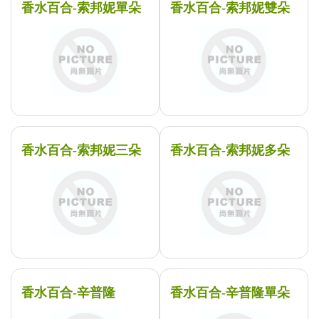
香水百合-索邦妮單朵
香水百合-索邦妮雙朵
香水百合-索邦妮三朵
香水百合-索邦妮多朵
香水百合-辛普隆
香水百合-辛普隆單朵