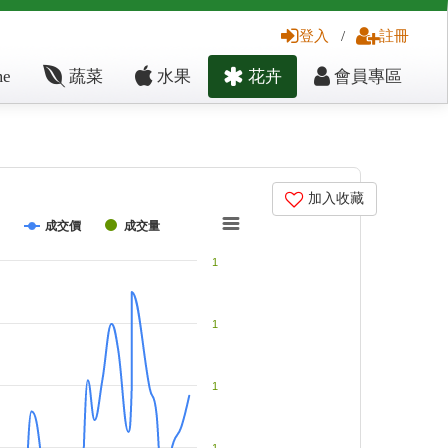
登入
/
註冊
e
蔬菜
水果
花卉
會員專區
加入收藏
成交價
成交量
1
1
1