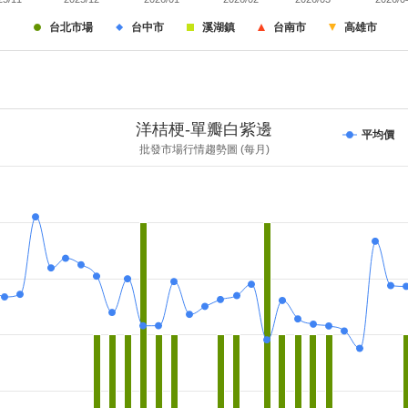
台北市場
台中市
溪湖鎮
台南市
高雄市
洋桔梗-單瓣白紫邊
平均價
批發市場行情趨勢圖 (每月)