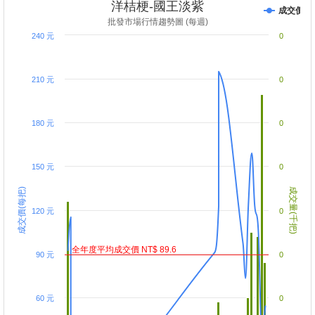
洋桔梗-國王淡紫
成交價
批發市場行情趨勢圖 (每週)
240 元
0
210 元
0
180 元
0
150 元
0
成交價(每把)
成交量(千把)
120 元
0
全年度平均成交價 NT$ 89.6
90 元
0
60 元
0