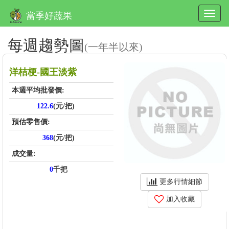
當季好蔬果
每週趨勢圖
(一年半以來)
洋桔梗-國王淡紫
本週平均批發價:
122.6
(元/把)
預估零售價:
368
(元/把)
成交量:
0
千把
更多行情細節
加入收藏
price_score: , kg_score: , total_score: , item_code: FU473