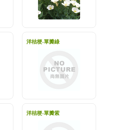
洋桔梗-單瓣綠
洋桔梗-單瓣紫