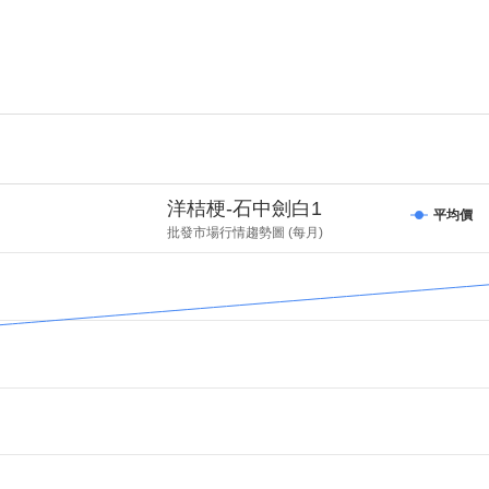
洋桔梗-石中劍白1
平均價
批發市場行情趨勢圖 (每月)