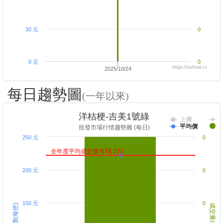
30 元
0
0 元
0
https://twfood.cc
2025/10/24
每日趨勢圖
(一年以來)
洋桔梗-吉美1號綠
上價
平均價
批發市場行情趨勢圖 (每日)
250 元
0
全年度平均成交價 NT$ 222
200 元
0
150 元
0
成交價(每把)
成交量(千把)