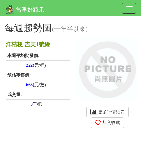
當季好蔬果
每週趨勢圖
(一年半以來)
洋桔梗-吉美1號綠
本週平均批發價:
222
(元/把)
預估零售價:
666
(元/把)
成交量:
0
千把
更多行情細節
加入收藏
price_score: , kg_score: , total_score: , item_code: FU456