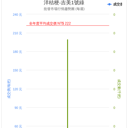
洋桔梗-吉美1號綠
成交價
批發市場行情趨勢圖 (每週)
240 元
0
全年度平均成交價 NT$ 222
210 元
0
180 元
0
150 元
0
成交價(每把)
成交量(千把)
120 元
0
90 元
0
60 元
0