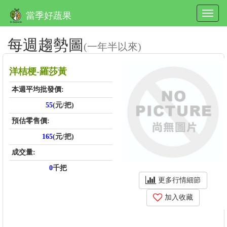
當季好蔬果
每週趨勢圖
(一年半以來)
洋桔梗-羅莎黃
本週平均批發價:
55
(元/把)
預估零售價:
165
(元/把)
成交量:
0
千把
更多行情細節
加入收藏
price_score: , kg_score: , total_score: , item_code: FU433