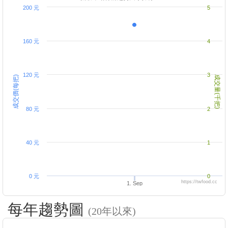
200 元
5
160 元
4
120 元
3
成交價(每把)
成交量(千把)
80 元
2
40 元
1
0 元
0
https://twfood.cc
1. Sep
每年趨勢圖
(20年以來)