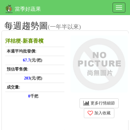
當季好蔬果
每週趨勢圖
(一年半以來)
洋桔梗-新喜香檳
本週平均批發價:
67.7
(元/把)
預估零售價:
203
(元/把)
成交量:
0
千把
更多行情細節
加入收藏
price_score: , kg_score: , total_score: , item_code: FU420