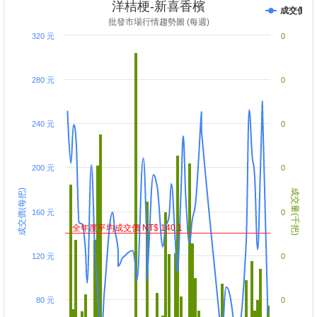
洋桔梗-新喜香檳
成交價
批發市場行情趨勢圖 (每週)
320 元
0
280 元
0
240 元
0
200 元
0
成交價(每把)
成交量(千把)
160 元
0
全年度平均成交價 NT$ 140.1
120 元
0
80 元
0